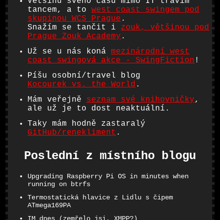
Většinu svého času mimo IT trávím
tancem, a to
west coast swingem pod
skupinou WCS Prague
.
Snažím se tančit i
zouk, většinou pod
Prague Zouk Academy
.
Už se u nás koná
mezinárodní west
coast swingová akce - SwingFiction
!
Píšu osobní/travel blog
Kocourek vs. the World
.
Mám veřejně
seznam své knihovničky
,
ale už je to dost neaktuální.
Taky mám hodně zastaralý
GitHub/renekliment
.
Poslední z místního blogu
Upgrading Raspberry Pi OS in minutes when
running on btrfs
Termostatická hlavice z Lidlu s čipem
ATmega169PA
IM dnes (zemřelo jsi, XMPP?)