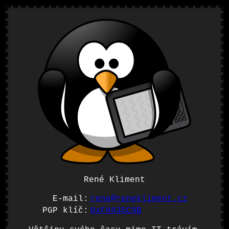
René Kliment
E-mail:
rene@renekliment.cz
PGP klíč:
0xF8835C9B